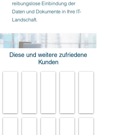
reibungslose Einbindung der
Daten und Dokumente in Ihre IT-
Landschaft.
Diese und weitere zufriedene
Kunden
DHL
Vital Fettrecycling GmbH
Lloyds Register EMEA
Santander Consumer Bank
Firmengruppe Hermann B
Lüttgens Kunststoff Technik
Agrifirm
KWE Getriebe
Stadtwerke Haltern
Abbott