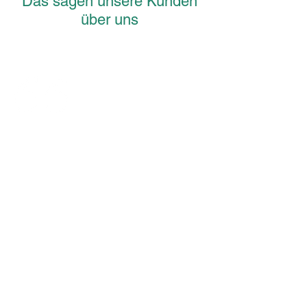
Das sagen unsere Kunden
über uns
"Die
steht
Hansa Luftbild Gruppe
seit 1923 weltweit für Qualität und
Kompetenz in den Bereichen
Geoinformation, Geo-IT und Geo-
Soloutions. Unsere Kunden
stammen überwiegend aus der
Wirtschaft und der öffentlichen
Verwaltung. Der diskrete Umgang
mit sensiblen Kundendaten ist für
uns nicht nur selbstverständlich