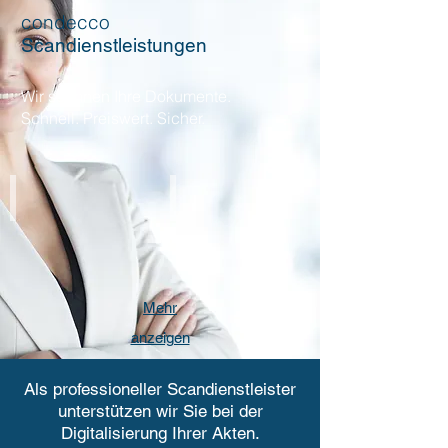
condecco
Scandienstleistungen
Wir scannen Ihre Dokumente.
Schnell. Preiswert. Sicher.
AKTEN /
TAGESPOST
DIGITALISIEREN
DIGITALISIEREN
Mehr
anzeigen
Als professioneller Scandienstleister
unterstützen wir Sie bei der
Digitalisierung Ihrer Akten.