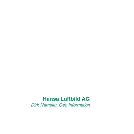
sondern auch gefordert.
Mit condecco haben wir einen
vetrauenswürdigen Partner für
unsere Scan- und
Digitalisierungsaufgaben
gefunden. Jeder Auftrag wird dort
mit Kompetenz und Engagement
schnell und trotzdem individuell
abgewickelt. Und dazu wird man
auch überaus freundlich beraten.
Wir arbeiten gern mit condecco
zusammen."
Hansa Luftbild AG
Dirk Namsler, Geo Information