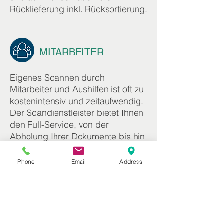
Rücklieferung inkl. Rücksortierung.
MITARBEITER
Eigenes Scannen durch
Mitarbeiter und Aushilfen ist oft zu
kostenintensiv und zeitaufwendig.
Der Scandienstleister bietet Ihnen
den Full-Service, von der
Abholung Ihrer Dokumente bis hin
zur Rücklieferung / Vernichtung.
Konzentrieren Sie sich auf Ihr
Phone
Email
Address
Kerngeschäft.
PLATZ SPAREN